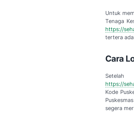
Untuk memb
Tenaga Ke
https://seh
tertera ad
Cara L
Sete
https://seh
Kode Pusk
Puskesmas 
segera mer