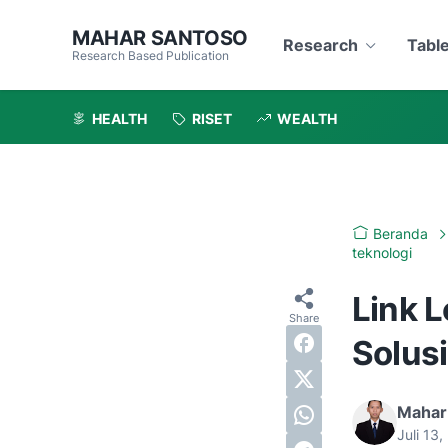
MAHAR SANTOSO
Research
Tabl
Research Based Publication
HEALTH
RISET
WEALTH
Beranda
teknologi
Link L
Solus
Mahar
Juli 13