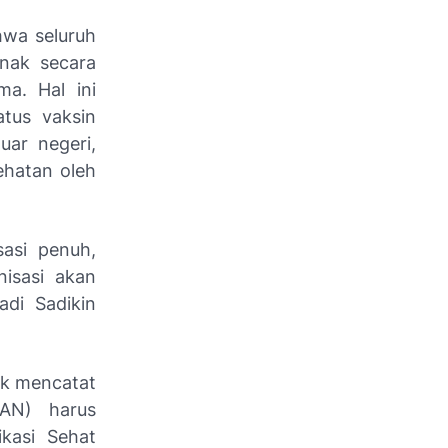
hwa seluruh
anak secara
ma. Hal ini
tus vaksin
uar negeri,
ehatan oleh
sasi penuh,
isasi akan
adi Sadikin
uk mencatat
IAN) harus
ikasi Sehat