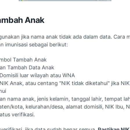
ambah Anak
igunakan jika nama anak tidak ada dalam data. Car
n imunisasi sebagai berikut:
tombol Tambah Anak
an Tambah Data Anak
 Domisili luar wilayah atau WNA
 NIK Anak, atau centang "NIK tidak diketahui" jika NI
hui
n nama anak, jenis kelamin, tanggal lahir, tempat lahi
ten/kota, kelurahan/desa, alamat domisili, NIK Ibu, 
tatus verifikasi.
iverifikasi, jika data sudah benar semua.
Pastikan NI