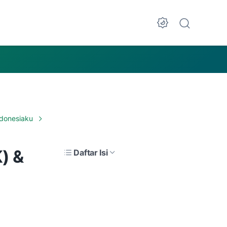
Dark Mode
ndonesiaku
) &
Daftar Isi