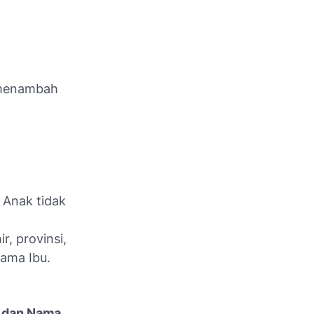
a menambah
K Anak tidak
r, provinsi,
Nama Ibu.
K dan Nama