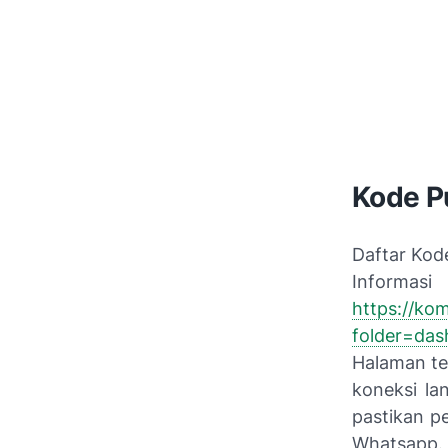
Kode 
Daftar Kod
Inform
https://ko
folder=da
Halaman te
koneksi la
pastikan 
Whatsapp.