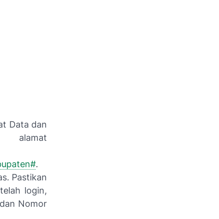
at Data dan
 alamat
bupaten#
.
s. Pastikan
elah login,
 dan Nomor