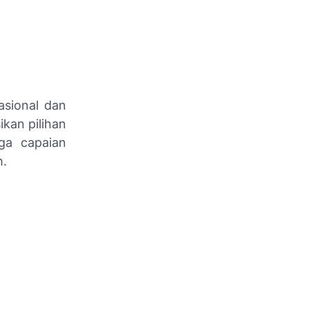
asional dan
kan pilihan
uga capaian
h.