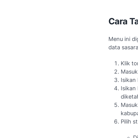
Cara T
Menu ini d
data sasara
Klik 
Masuk
Isikan
Isikan
diketa
Masuka
kabupa
Pilih s
D