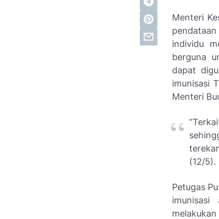
Menteri Ke
pendataan 
individu m
berguna u
dapat digu
imunisasi 
Menteri Bud
“Terka
sehing
tereka
(12/5).
Petugas Pu
imunisasi
melakukan 