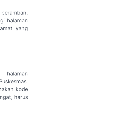
u peramban,
gi halaman
alamat yang
laman
Puskesmas.
nakan kode
ngat, harus