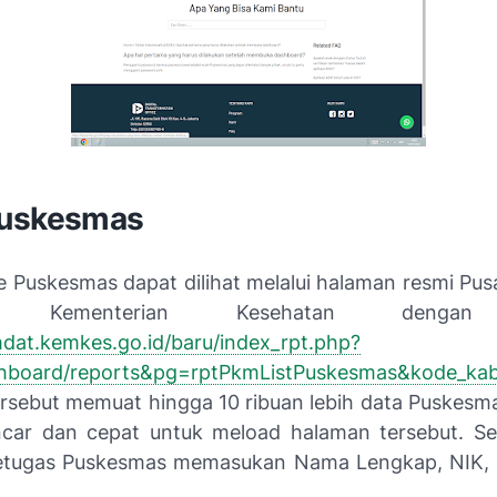
Puskesmas
e Puskesmas dapat dilihat melalui halaman resmi Pus
asi Kementerian Kesehatan dengan
mdat.kemkes.go.id/baru/index_rpt.php?
shboard/reports&pg=rptPkmListPuskesmas&kode_ka
rsebut memuat hingga 10 ribuan lebih data Puskesma
ncar dan cepat untuk meload halaman tersebut. Set
petugas Puskesmas memasukan Nama Lengkap, NIK,