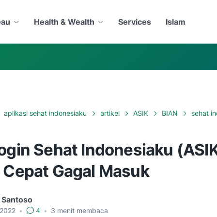
eau
Health & Wealth
Services
Islam
aplikasi sehat indonesiaku
artikel
ASIK
BIAN
sehat i
ogin Sehat Indonesiaku (ASIK
i Cepat Gagal Masuk
 Santoso
, 2022
•
4
•
3
menit membaca