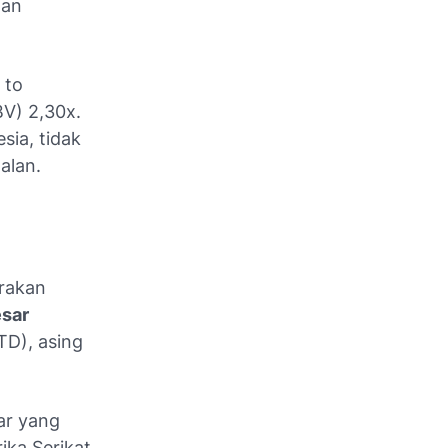
gan
 to
BV) 2,30x.
sia, tidak
alan.
erakan
esar
YTD), asing
ar yang
ka Serikat.