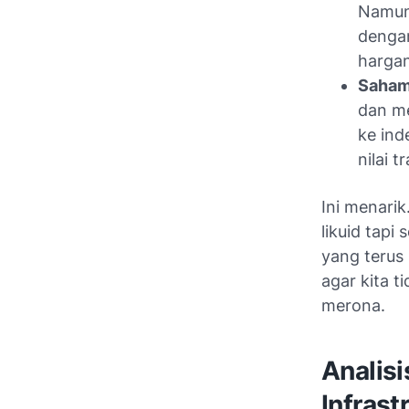
Namun
dengan
hargan
Saha
dan me
ke ind
nilai 
Ini menarik
likuid tapi
yang terus 
agar kita ti
merona.
Analisi
Infras