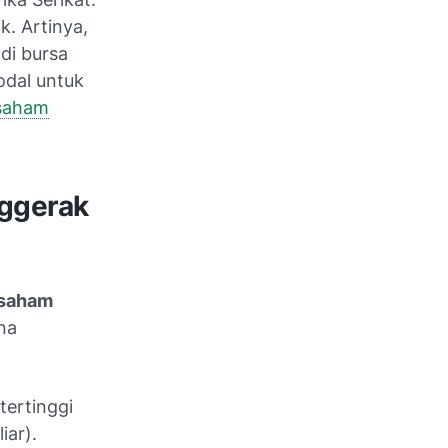
k. Artinya,
di bursa
odal untuk
 saham
ggerak
saham
na
ertinggi
iar).