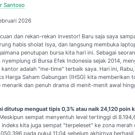
r Santoso
ebruari 2026
cuan dan rekan-rekan investor! Baru saja saya sampa
rung habis sholat Isya, dan langsung membuka lapto
gaimana penutupan bursa kita hari ini. Sebagai seor
 nyemplung di Bursa Efek Indonesia sejak 2014, meng
 kantor adalah "me-time" terbaik saya. Hari ini, Rabu,
ks Harga Saham Gabungan (IHSG) kita memberikan 
 menarik dan penuh drama di menit-menit awal hing
ni ditutup menguat tipis 0,3% atau naik 24,120 poin k
 Meskipun sempat menyentuh level tertinggi di 8.194
, indeks kita juga sempat "terpeleset" ke zona merah d
.050,396 pada pukul 11:04 sebelum akhirnya berhasil