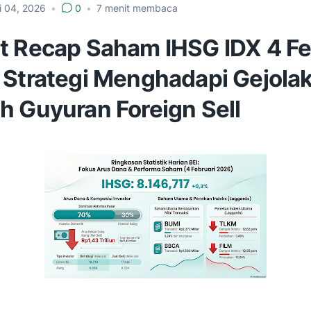
i 04, 2026
•
0
•
7
menit membaca
t Recap Saham IHSG IDX 4 Fe
 Strategi Menghadapi Gejolak
h Guyuran Foreign Sell