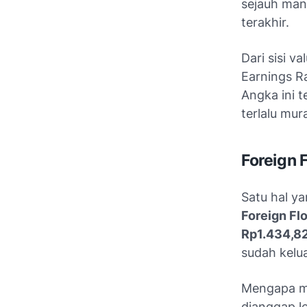
sejauh man
terakhir.
Dari sisi v
Earnings Ra
Angka ini t
terlalu mur
Foreign 
Satu hal ya
Foreign Fl
Rp1.434,82
sudah kelua
Mengapa me
dianggap l