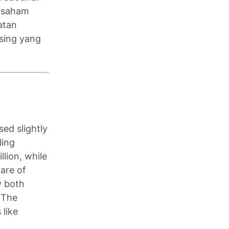
r saham
atan
asing yang
ed slightly
ling
llion, while
are of
y both
. The
 like