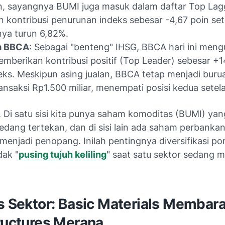
, sayangnya BUMI juga masuk dalam daftar
Top Lag
 kontribusi penurunan indeks sebesar -4,67 poin set
ya turun 6,82%.
m BBCA
: Sebagai "benteng" IHSG, BBCA hari ini meng
mberikan kontribusi positif (Top Leader) sebesar +1
eks. Meskipun asing jualan, BBCA tetap menjadi bur
transaksi Rp1.500 miliar, menempati posisi kedua sete
. Di satu sisi kita punya saham komoditas (BUMI) ya
 sedang tertekan, dan di sisi lain ada saham perbank
menjadi penopang. Inilah pentingnya diversifikasi por
dak "
pusing tujuh keliling
" saat satu sektor sedang 
s Sektor: Basic Materials Membara
tructures Merana