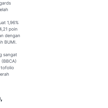
gards
elah
uat 1,96%
4,21 poin
uan dengan
lah BUMI.
ng sangat
an (BBCA)
tofolio
merah
,