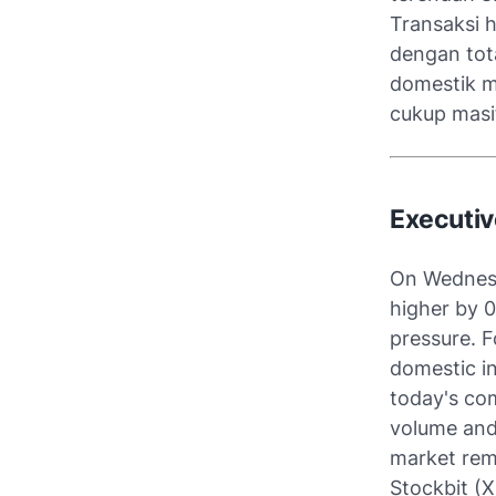
Transaksi h
dengan tota
domestik me
cukup masi
Executi
On Wednesd
higher by 0
pressure. F
domestic i
today's co
volume and 
market rema
Stockbit (X