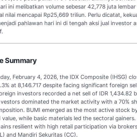
ari ini melibatkan volume sebesar 42,778 juta lemba
l nilai mencapai Rp25,669 triliun. Perlu dicatat, keku
njadi pahlawan hari ini di tengah aksi jual investor 
f.
ve Summary
ay, February 4, 2026, the IDX Composite (IHSG) clos
.3% at 8,146.717 despite facing significant foreign sel
oreign investors recorded a net sell of IDR 1,434.82 bi
nvestors dominated the market activity with a 70% sh
mposition. BUMI emerged as the most active stock b
value, while basic materials led the sectoral gainers
ins resilient with high retail participation via brokers
L) and Mandiri Sekuritas (CC).