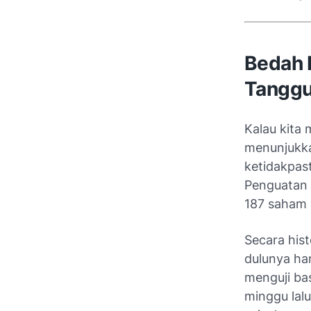
Bedah 
Tangg
Kalau kita 
menunjukkan
ketidakpast
Penguatan 
187 saham 
Secara hist
dulunya ha
menguji ba
minggu lalu