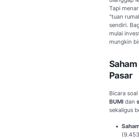
Tapi menari
"tuan rumah
sendiri. B
mulai inves
mungkin b
Saham 
Pasar
Bicara soal
BUMI
dan
sekaligus b
Saham
(9.453