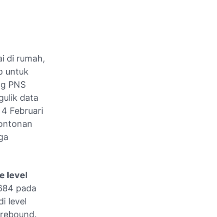
i di rumah,
p untuk
ang PNS
ulik data
 4 Februari
tontonan
ga
e level
,684 pada
i level
rebound
.