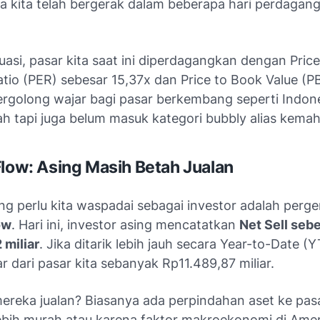
a kita telah bergerak dalam beberapa hari perdagan
aluasi, pasar kita saat ini diperdagangkan dengan Price
tio (PER) sebesar 15,37x dan Price to Book Value (P
ergolong wajar bagi pasar berkembang seperti Indone
ah tapi juga belum masuk kategori
bubbly
alias kemah
Flow: Asing Masih Betah Jualan
ng perlu kita waspadai sebagai investor adalah perg
ow
. Hari ini, investor asing mencatatkan
Net Sell seb
 miliar
. Jika ditarik lebih jauh secara Year-to-Date (
r dari pasar kita sebanyak Rp11.489,87 miliar.
reka jualan? Biasanya ada perpindahan aset ke pas
ebih murah atau karena faktor makroekonomi di Ameri