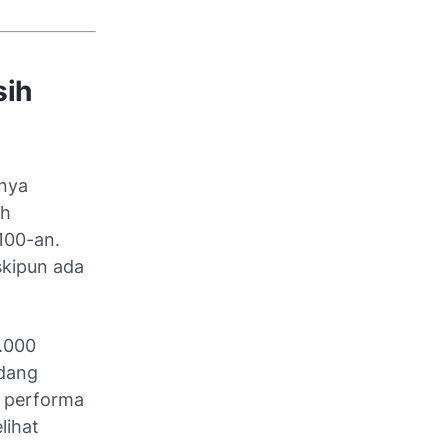
sih
rnya
ah
.100-an.
skipun ada
8.000
edang
n performa
lihat