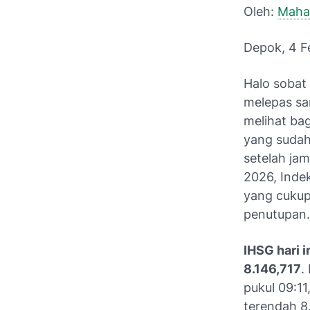
Oleh:
Maha
Depok, 4 F
Halo sobat 
melepas sa
melihat ba
yang sudah
setelah jam
2026, Inde
yang cukup
penutupan.
IHSG hari i
8.146,717
.
pukul 09:11
terendah 8