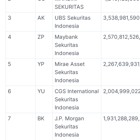
SEKURITAS
3
AK
UBS Sekuritas
3,538,981,590
Indonesia
4
ZP
Maybank
2,570,812,526
Sekuritas
Indonesia
5
YP
Mirae Asset
2,267,639,931
Sekuritas
Indonesia
6
YU
CGS International
2,004,999,02
Sekuritas
Indonesia
7
BK
J.P. Morgan
1,931,288,289
Sekuritas
Indonesia