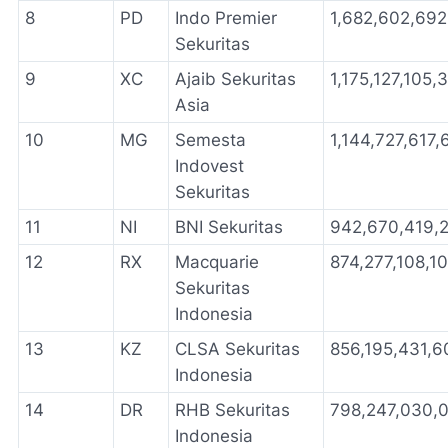
8
PD
Indo Premier
1,682,602,69
Sekuritas
9
XC
Ajaib Sekuritas
1,175,127,105,
Asia
10
MG
Semesta
1,144,727,617,
Indovest
Sekuritas
11
NI
BNI Sekuritas
942,670,419,
12
RX
Macquarie
874,277,108,1
Sekuritas
Indonesia
13
KZ
CLSA Sekuritas
856,195,431,6
Indonesia
14
DR
RHB Sekuritas
798,247,030,
Indonesia