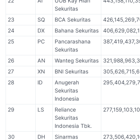
22
AI
UOB Kay Hian
443,158,110,3
Sekuritas
23
SQ
BCA Sekuritas
426,145,269,
24
DX
Bahana Sekuritas
406,629,082,
25
PC
Pancarashana
387,419,437,
Sekuritas
26
AN
Wanteg Sekuritas
321,988,963,
27
XN
BNI Sekuritas
305,626,715,
28
ID
Anugerah
295,404,279,
Sekuritas
Indonesia
29
LS
Reliance
277,159,103,1
Sekuritas
Indonesia Tbk.
30
DH
Sinarmas
273,506,420,