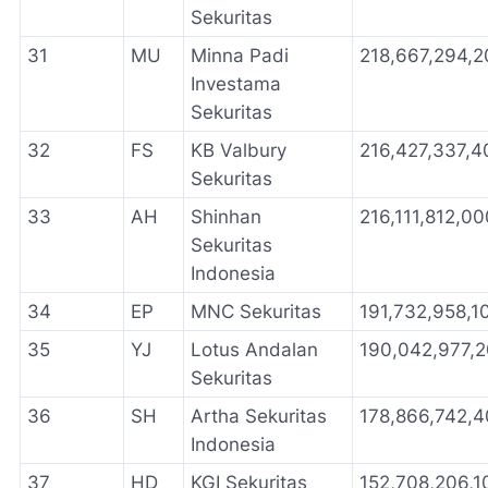
Sekuritas
31
MU
Minna Padi
218,667,294,2
Investama
Sekuritas
32
FS
KB Valbury
216,427,337,4
Sekuritas
33
AH
Shinhan
216,111,812,00
Sekuritas
Indonesia
34
EP
MNC Sekuritas
191,732,958,1
35
YJ
Lotus Andalan
190,042,977,
Sekuritas
36
SH
Artha Sekuritas
178,866,742,
Indonesia
37
HD
KGI Sekuritas
152,708,206,1