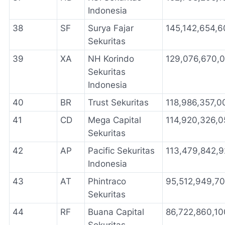
Indonesia
38
SF
Surya Fajar
145,142,654,6
Sekuritas
39
XA
NH Korindo
129,076,670,
Sekuritas
Indonesia
40
BR
Trust Sekuritas
118,986,357,0
41
CD
Mega Capital
114,920,326,0
Sekuritas
42
AP
Pacific Sekuritas
113,479,842,
Indonesia
43
AT
Phintraco
95,512,949,7
Sekuritas
44
RF
Buana Capital
86,722,860,10
Sekuritas