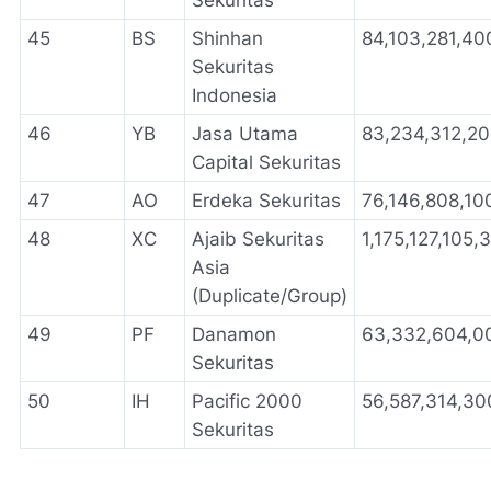
45
BS
Shinhan
84,103,281,40
Sekuritas
Indonesia
46
YB
Jasa Utama
83,234,312,2
Capital Sekuritas
47
AO
Erdeka Sekuritas
76,146,808,10
48
XC
Ajaib Sekuritas
1,175,127,105,
Asia
(Duplicate/Group)
49
PF
Danamon
63,332,604,0
Sekuritas
50
IH
Pacific 2000
56,587,314,30
Sekuritas