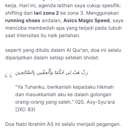
kerja. Hari ini, agenda latihan saya cukup spesifik:
shifting
dari
lari zona 2
ke zona 3. Menggunakan
running shoes
andalan,
Asics Magic Speed
, saya
mencoba membedah apa yang terjadi pada tubuh
saat intensitas itu naik perlahan.
seperti yang ditulis dalam Al Qur'an, doa ini selalu
dipanjatkan dalam setiap setelah sholat:
رَبِّ هَبْ لِي حُكْمًا وَأَلْحِقْنِي بِالصَّالِحِينَ
"Ya Tuhanku, berikanlah kepadaku hikmah
dan masukkanlah aku ke dalam golongan
orang-orang yang saleh."
(QS. Asy-Syu'ara
[26]: 83)
Doa Nabi Ibrahim AS ini selalu menjadi pegangan.