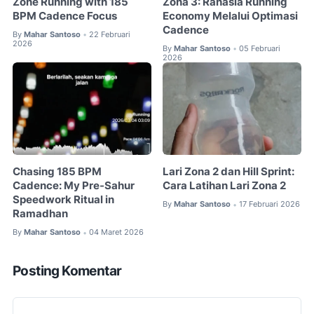
Zone Running with 185
Zona 3: Rahasia Running
BPM Cadence Focus
Economy Melalui Optimasi
Cadence
By
Mahar Santoso
22 Februari
•
2026
By
Mahar Santoso
05 Februari
•
2026
Chasing 185 BPM
Lari Zona 2 dan Hill Sprint:
Cadence: My Pre-Sahur
Cara Latihan Lari Zona 2
Speedwork Ritual in
By
Mahar Santoso
17 Februari 2026
•
Ramadhan
By
Mahar Santoso
04 Maret 2026
•
Posting Komentar