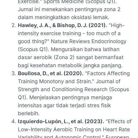
Exercise."
Sports Medicine
(Scopus Q1).
Jurnal ini menekankan pentingnya zona 2
dalam meningkatkan oksidasi lemak.
Hawley, J. A., & Bishop, D. J. (2021).
"High-
intensity exercise training - too much of a
good thing?"
Nature Reviews Endocrinology
(Scopus Q1). Menguraikan bahwa latihan
dasar aerobik (Zona 2) sangat bermanfaat
bagi kesehatan metabolik jangka panjang.
Boullosa, D., et al. (2020).
"Factors Affecting
Training Monotony and Strain."
Journal of
Strength and Conditioning Research
(Scopus
Q1). Menjelaskan pentingnya menjaga
intensitas agar tidak terjadi stres fisik
berlebih.
Izquierdo-Lupón, L., et al. (2023).
"Effects of
Low-Intensity Aerobic Training on Heart Rate
Variability and Autonomic Control."
European