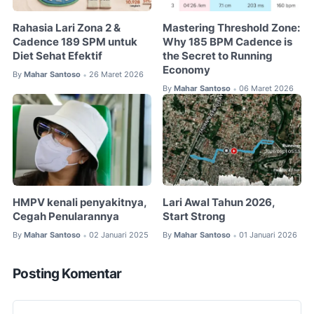
Rahasia Lari Zona 2 &
Mastering Threshold Zone:
Cadence 189 SPM untuk
Why 185 BPM Cadence is
Diet Sehat Efektif
the Secret to Running
Economy
By
Mahar Santoso
26 Maret 2026
•
By
Mahar Santoso
06 Maret 2026
•
HMPV kenali penyakitnya,
Lari Awal Tahun 2026,
Cegah Penularannya
Start Strong
By
Mahar Santoso
02 Januari 2025
By
Mahar Santoso
01 Januari 2026
•
•
Posting Komentar