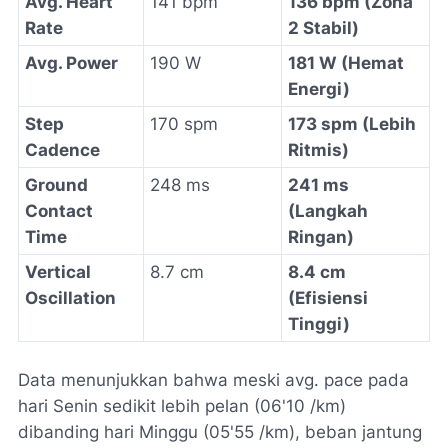
Avg. Heart
141 bpm
136 bpm (Zona
Rate
2 Stabil)
Avg. Power
190 W
181 W (Hemat
Energi)
Step
170 spm
173 spm (Lebih
Cadence
Ritmis)
Ground
248 ms
241 ms
Contact
(Langkah
Time
Ringan)
Vertical
8.7 cm
8.4 cm
Oscillation
(Efisiensi
Tinggi)
Data menunjukkan bahwa meski
avg. pace
pada
hari Senin sedikit lebih pelan (06'10 /km)
dibanding hari Minggu (05'55 /km), beban jantung